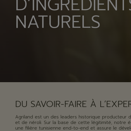
D’INGREDIENT
NATURELS
DU SAVOIR-FAIRE À L’EXPE
Agriland est un des leaders historique producteur d'
et de néroli. Sur la base de cette légitimité, notre 
une filière tunisienne end-to-end et assure le déve