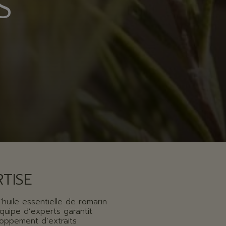
S
RTISE
huile essentielle de romarin
équipe d’experts garantit
loppement d’extraits