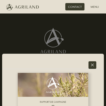
CONTACT
MENU
NOUS CONTACTER
Email
Linkedin
AGRILAND
PRODUITS
Responsible Sourcing
Romarin