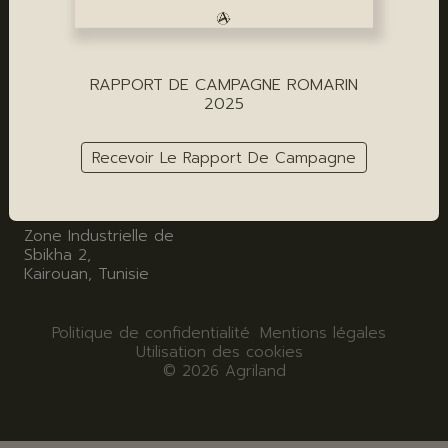
Outil industriel
Fleur d'oranger
Agriland
AGRILAND GRASSE
RAPPORT DE CAMPAGNE ROMARIN
AGRILAND PARIS - SIÈGE
18 Rue Amiral de Grasse,
2025
06130 Grasse
31 Rue de l'Assomption,
75016 Paris
Recevoir Le Rapport De Campagne
AGRILAND TUNISIE
Zone Industrielle de
Sbikha 2,
Kairouan, Tunisie
Politique de confidentialité
Mentions légales
Utilisation des cookies
© 2026 Agriland