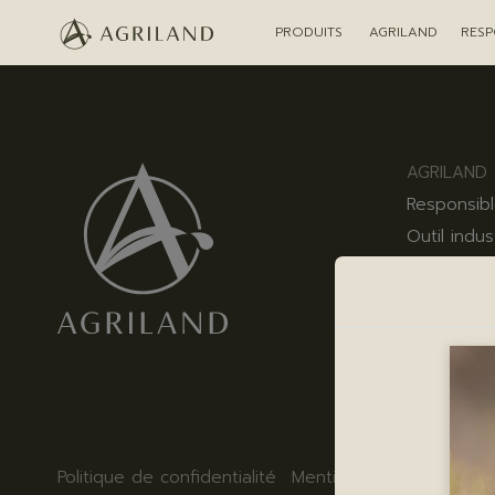
PRODUITS
AGRILAND
RESP
AGRILAND
Responsibl
Outil indus
Agriland
AGRILAND P
31 Rue de 
75016 Pari
Politique de confidentialité
Mentions légales
Utilis