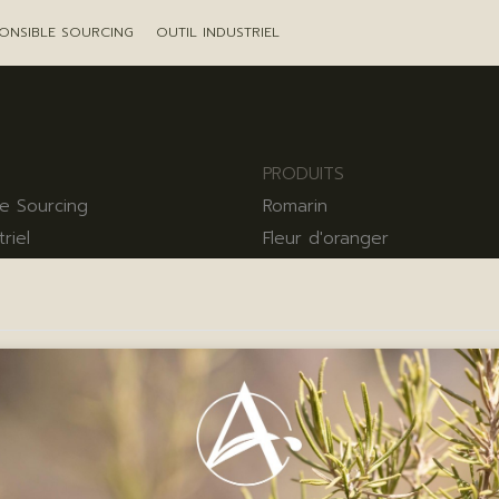
ONSIBLE SOURCING
OUTIL INDUSTRIEL
PRODUITS
e Sourcing
Romarin
triel
Fleur d'oranger
ARIS - SIÈGE
AGRILAND GRASSE
l'Assomption,
18 Rue Amiral de Grasse,
s
06130 Grasse
ation des cookies