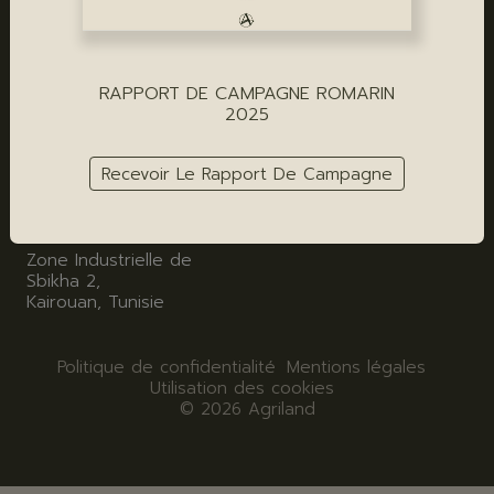
Outil industriel
Fleur d'oranger
Agriland
AGRILAND GRASSE
RAPPORT DE CAMPAGNE ROMARIN
AGRILAND PARIS - SIÈGE
18 Rue Amiral de Grasse,
2025
06130 Grasse
31 Rue de l'Assomption,
75016 Paris
Recevoir Le Rapport De Campagne
AGRILAND TUNISIE
Zone Industrielle de
Sbikha 2,
Kairouan, Tunisie
Politique de confidentialité
Mentions légales
Utilisation des cookies
© 2026 Agriland