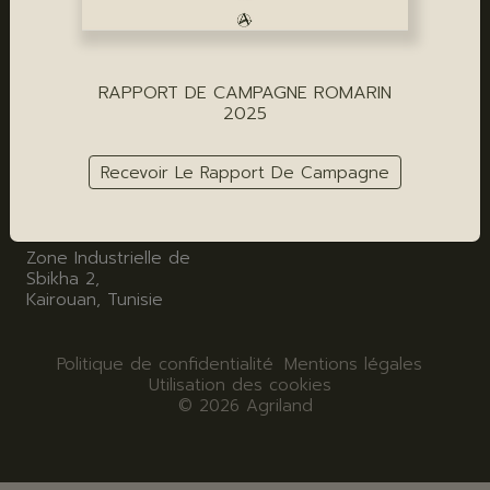
Outil industriel
Fleur d'oranger
Agriland
AGRILAND GRASSE
RAPPORT DE CAMPAGNE ROMARIN
AGRILAND PARIS - SIÈGE
18 Rue Amiral de Grasse,
2025
06130 Grasse
31 Rue de l'Assomption,
75016 Paris
Recevoir Le Rapport De Campagne
AGRILAND TUNISIE
Zone Industrielle de
Sbikha 2,
Kairouan, Tunisie
Politique de confidentialité
Mentions légales
Utilisation des cookies
© 2026 Agriland