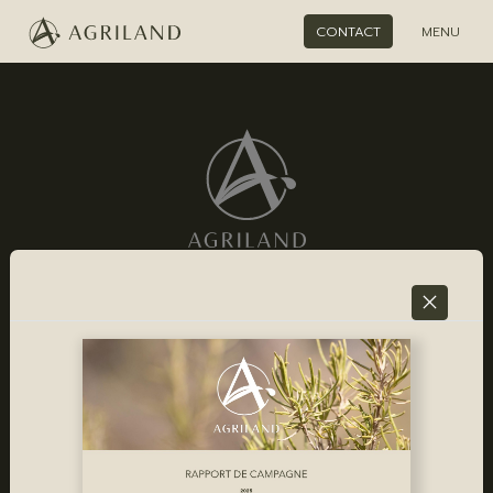
CONTACT
MENU
NOUS CONTACTER
Email
Linkedin
AGRILAND
PRODUITS
Responsible Sourcing
Romarin